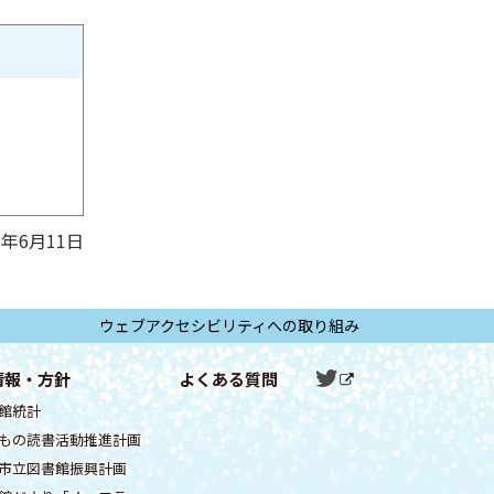
6年6月11日
ウェブアクセシビリティへの取り組み
ツ
情報・方針
よくある質問
公
外
イ
式
部
館統計
サ
ッ
S
イ
もの読書活動推進計画
タ
ト
N
市立図書館振興計画
ー
S