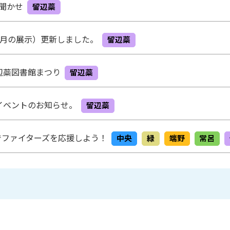
み聞かせ
留辺蘂
8月の展示）更新しました。
留辺蘂
留辺蘂図書館まつり
留辺蘂
のイベントのお知らせ。
留辺蘂
でファイターズを応援しよう！
中央
緑
端野
常呂