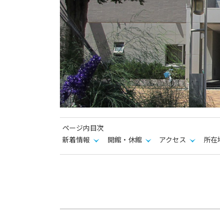
ト
ッ
プ
へ
戻
る
ページ内目次
新着情報
開館・休館
アクセス
所在