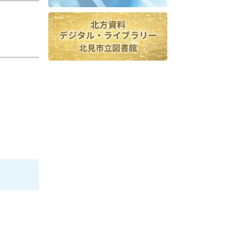
ア
ッ
プ