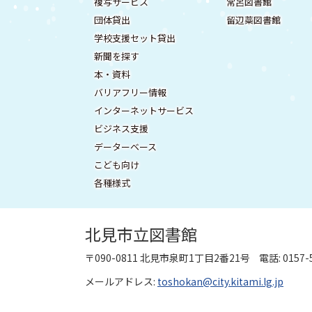
ー
複写サービス
常呂図書館
ニ
報
団体貸出
留辺蘂図書館
メ
ュ
学校支援セット貸出
ー
ニ
新聞を探す
へ
ュ
本・資料
戻
バリアフリー情報
ー
る
インターネットサービス
ビジネス支援
データーベース
こども向け
各種様式
北見市立図書館
〒090-0811
北見市泉町1丁目2番21号
電話: 015
メールアドレス:
toshokan@city.kitami.lg.jp