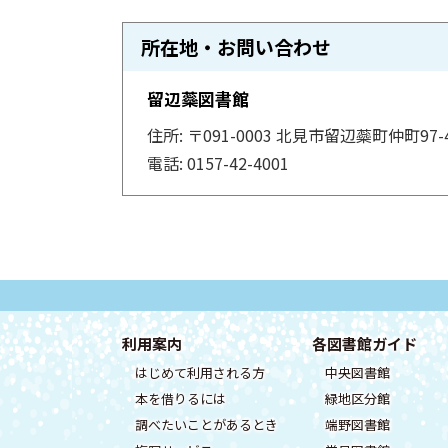
ト
所在地・お問い合わせ
ッ
プ
留辺蘂図書館
に
住所:
〒091-0003
北見市留辺蘂町仲町97-
戻
電話: 0157-42-4001
る
ト
ッ
プ
本
サ
に
文
戻
イ
フ
利用案内
各図書館ガイド
へ
る
はじめて利用される方
中央図書館
ッ
戻
ト
本を借りるには
緑地区分館
る
タ
情
調べたいことがあるとき
端野図書館
メ