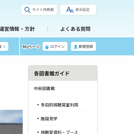
サイト内検索
表示設定
運営情報・方針
よくある質問
Myページ
書
ログイン
新規登録
サ
各図書館ガイド
イ
中央図書館
ド
多目的視聴覚室利用
・
施設見学
メ
ニ
視聴覚資料・ブース