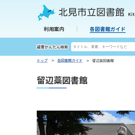
本
本
文
文
へ
へ
北見市立図書館
利用案内
各図書館ガイド
メ
戻
ニ
る
ュ
メ
検
蔵書かんたん検索
索
ー
ニ
キ
トップ
各図書館ガイド
留辺蘂図書館
へ
ュ
ー
ー
ワ
留辺蘂図書館
ー
へ
ド
戻
る
ペ
ー
ジ
の