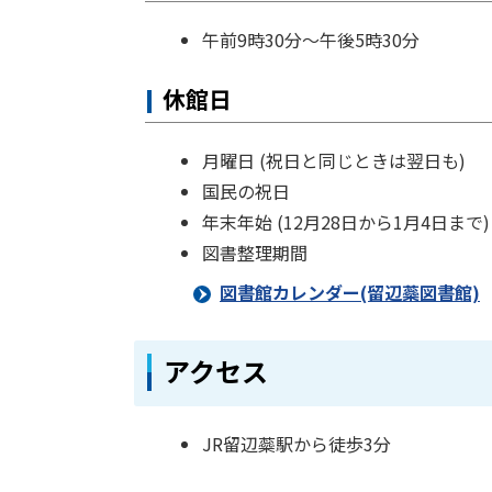
戻
る
午前9時30分～午後5時30分
休館日
月曜日 (祝日と同じときは翌日も)
国民の祝日
年末年始 (12月28日から1月4日まで)
図書整理期間
図書館カレンダー(留辺蘂図書館)
ト
アクセス
ッ
プ
JR留辺蘂駅から徒歩3分
に
戻