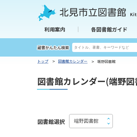
本
本
文
文
へ
へ
北見市立図書館
利用案内
各図書館ガイド
メ
戻
ニ
る
ュ
メ
検
蔵書かんたん検索
索
ー
ニ
キ
トップ
図書館カレンダー
端野図書館
へ
ュ
ー
ー
ワ
図書館カレンダー(端野図
ー
へ
ド
戻
る
ペ
ー
ペ
図書館選択
ー
ジ
ジ
の