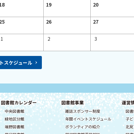
日
日
日
18
19
20
な
な
予
予
予
し
し
定
定
定
日
日
日
25
26
27
な
な
な
予
予
予
し
し
し
定
定
定
日
日
日
1
2
3
な
な
な
し
し
し
トスケジュール
図書館カレンダー
図書館事業
運営
中央図書館
雑誌スポンサー制度
図書
緑地区分館
年間イベントスケジュール
子ど
端野図書館
ボランティアの紹介
北見