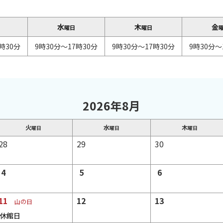
水
木
金
曜日
曜日
時30分
9時30分～17時30分
9時30分～17時30分
9時30分～
2026年8月
火
水
木
曜日
曜日
曜日
日
日
日
28
29
30
日
日
日
4
5
6
予
予
予
定
定
定
日
日
日
11
12
13
山の日
な
な
な
予
予
し
休館日
し
し
定
定