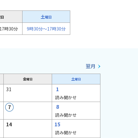
土
曜日
曜日
17時30分
9時30分～17時30分
翌月
金
土
曜日
曜日
日
日
31
1
読み聞かせ
日
日
8
7
予
読み聞かせ
定
日
日
14
15
な
予
読み聞かせ
し
定