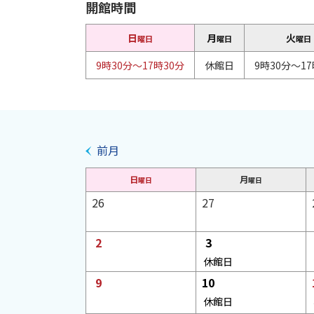
内
開館時間
ト
目
ッ
次
日
月
火
曜日
曜日
曜日
プ
開
9時30分～17時30分
休館日
9時30分～17
へ
館
時
戻
間
る
イ
イ
表
前月
ベ
示
ベ
ン
日
月
月
曜日
曜日
ト
ン
日
日
26
27
切
カ
り
レ
ト
ン
日
日
替
2
3
ダ
カ
予
え
休館日
ー
定
日
日
9
10
レ
な
予
休館日
し
定