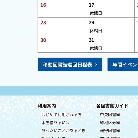
ン
日
日
16
17
な
予
し
休館日
ダ
定
日
日
23
24
な
ー
予
休館日
し
定
日
日
30
31
な
予
休館日
し
定
な
移動図書館巡回日程表
年間イベン
し
ト
本
サ
ッ
文
イ
フ
利用案内
各図書館ガイド
プ
へ
はじめて利用される方
中央図書館
ッ
に
戻
ト
本を借りるには
緑地区分館
戻
る
タ
情
調べたいことがあるとき
端野図書館
る
メ