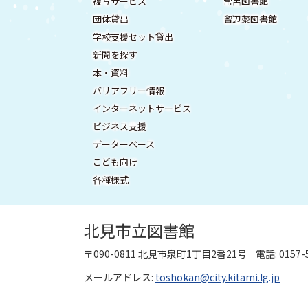
ー
複写サービス
常呂図書館
ニ
報
団体貸出
留辺蘂図書館
メ
ュ
学校支援セット貸出
ー
ニ
新聞を探す
へ
ュ
本・資料
戻
バリアフリー情報
ー
る
インターネットサービス
ビジネス支援
データーベース
こども向け
各種様式
北見市立図書館
〒090-0811
北見市泉町1丁目2番21号
電話: 015
メールアドレス:
toshokan@city.kitami.lg.jp