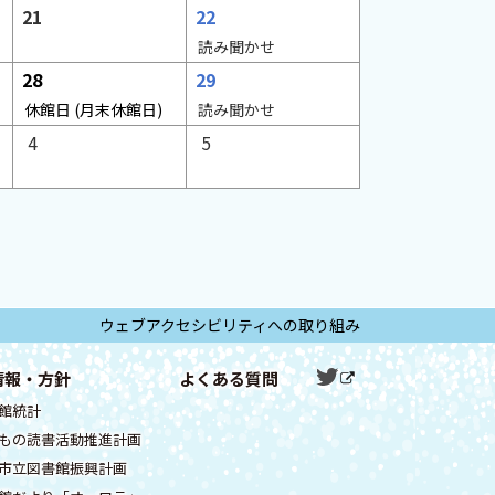
日
日
21
22
な
予
し
読み聞かせ
定
日
日
28
29
な
休館日
(月末休館日)
読み聞かせ
し
日
日
4
5
ウェブアクセシビリティへの取り組み
ツ
情報・方針
よくある質問
公
外
イ
式
部
館統計
サ
ッ
S
イ
もの読書活動推進計画
タ
ト
N
市立図書館振興計画
ー
S