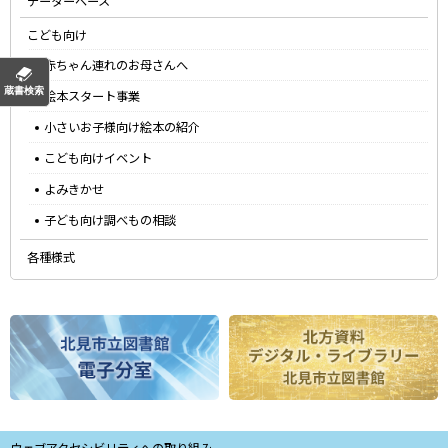
データーベース
こども向け
赤ちゃん連れのお母さんへ
蔵書検索
絵本スタート事業
小さいお子様向け絵本の紹介
こども向けイベント
よみきかせ
子ども向け調べもの相談
各種様式
ピ
ッ
ク
ア
ッ
本