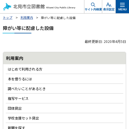
本
サイト内検索
表示設定
MENU
文
北見市立図書館
トップ
利用案内
障がい等に配慮した設備
へ
メ
障がい等に配慮した設備
ニ
最終更新日:
2020年4月5日
ュ
ー
サ
利用案内
へ
イ
はじめて利用される方
ド
本を借りるには
・
調べたいことがあるとき
メ
複写サービス
ニ
団体貸出
ュ
学校支援セット貸出
新聞を探す