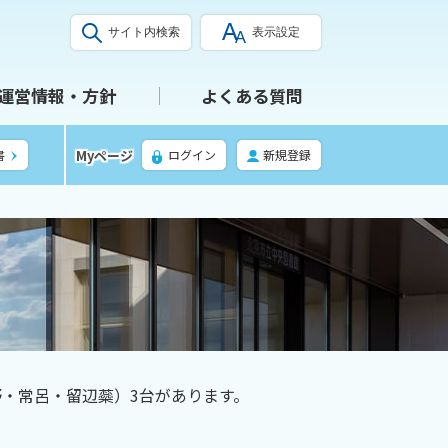
サイト内検索
表示設定
運営情報・方針
よくある質問
Myページ
書
ログイン
新規登録
・常呂・留辺蘂）3台があります。