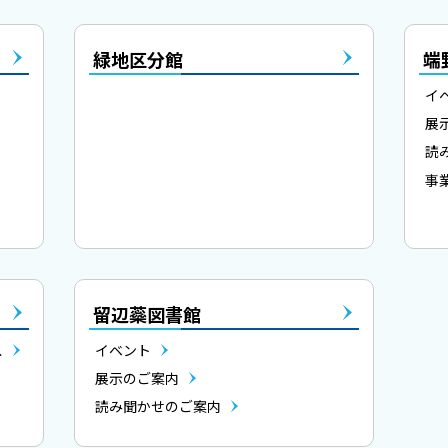
緑地区分館
端
イ
展
読
事
留辺蘂図書館
ス
イベント
展示のご案内
読み聞かせのご案内