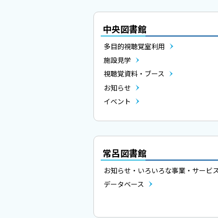
ト
目
ッ
中央図書館
次
プ
へ
多目的視聴覚室利用
戻
施設見学
る
視聴覚資料・ブース
お知らせ
イベント
常呂図書館
お知らせ・いろいろな事業・サービ
データベース