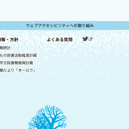
ウェブアクセシビリティへの取り組み
ツ
情報・方針
よくある質問
公
外
イ
式
部
館統計
サ
ッ
S
イ
もの読書活動推進計画
タ
ト
N
市立図書館振興計画
ー
S
館だより「オーロラ」