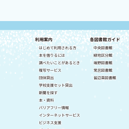
本
サ
文
イ
フ
利用案内
各図書館ガイド
へ
はじめて利用される方
中央図書館
ッ
戻
ト
本を借りるには
緑地区分館
る
タ
情
調べたいことがあるとき
端野図書館
メ
ー
複写サービス
常呂図書館
ニ
報
団体貸出
留辺蘂図書館
メ
ュ
学校支援セット貸出
ー
ニ
新聞を探す
へ
ュ
本・資料
戻
バリアフリー情報
ー
る
インターネットサービス
ビジネス支援