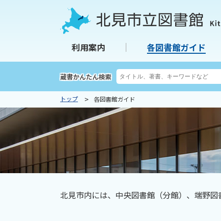
本
本
文
文
へ
へ
北見市立図書館
利用案内
各図書館ガイド
メ
戻
ニ
る
ュ
メ
検
蔵書かんたん検索
索
ー
ニ
キ
トップ
各図書館ガイド
へ
ュ
ー
ー
ワ
ー
へ
ド
戻
る
ペ
ー
北見市内には、中央図書館（分館）、端野図
ジ
の