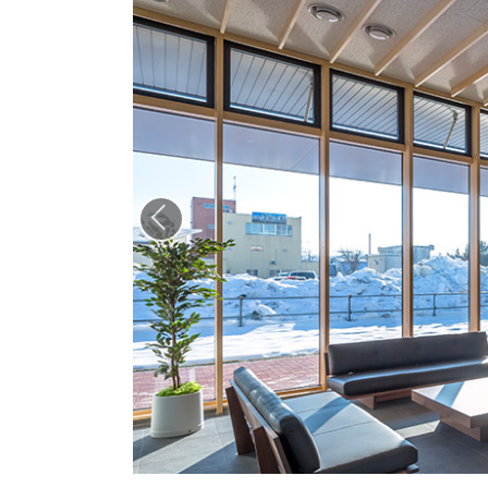
メ
ー
ジ
写
真
集
前へ