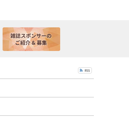
一
再
時
生
停
止
RSS