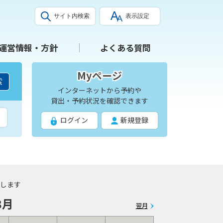
サイト内検索
表示設定
運営情報・方針
よくある質問
Myページ
索
インターネットから予約や
貸出・予約状況を確認できます
ログイン
新規登録
します
8月
翌月