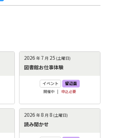
2026
7
25
年
月
(土曜日)
図書館お仕事体験
イベント
留辺蘂
開催中
申込
必要
2026
8
8
年
月
(土曜日)
読み聞かせ