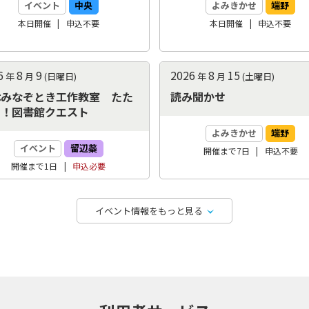
イベント
中央
よみきかせ
端野
本日開催
申込
不要
本日開催
申込
不要
6
8
9
2026
8
15
年
月
(日曜日)
年
月
(土曜日)
休みなぞとき工作教室 たた
読み聞かせ
え！図書館クエスト
よみきかせ
端野
イベント
留辺蘂
開催まで7日
申込
不要
開催まで1日
申込
必要
イベント情報をもっと見る