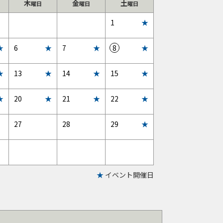
木
金
土
曜日
曜日
曜日
前
前
日
イ
1
★
月
月
ベ
3
3
ン
イ
日
イ
日
イ
イ
★
6
★
7
★
8
★
日
0
1
ト
ベ
ベ
ベ
ベ
日
日
あ
ン
ン
ン
ン
イ
日
イ
日
イ
日
イ
★
13
★
14
★
15
★
り
ト
ト
ト
ト
ベ
ベ
ベ
ベ
あ
あ
あ
あ
ン
ン
ン
ン
イ
日
イ
日
イ
日
イ
★
20
★
21
★
22
★
り
り
り
り
ト
ト
ト
ト
ベ
ベ
ベ
ベ
あ
あ
あ
あ
ン
ン
ン
ン
日
イ
日
イ
日
イ
27
28
29
★
り
り
り
り
ト
ト
ト
ト
ベ
ベ
ベ
翌
翌
翌
あ
あ
あ
あ
ン
ン
ン
月
月
月
り
り
り
り
ト
ト
ト
3
4
5
な
な
あ
★
イベント開催日
日
日
日
し
し
り