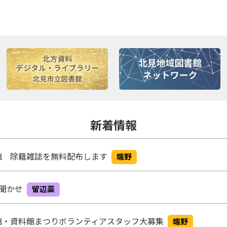
新着情報
館 除籍雑誌を無料配布します
端野
み聞かせ
留辺蘂
館・資料館まつりボランティアスタッフ大募集
端野