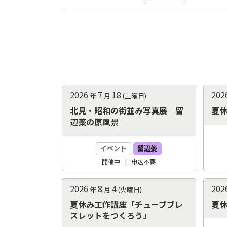
ト
ッ
プ
に
2026
7
18
202
年
月
(土曜日)
戻
北見・昭和の街並み写真展 留
夏
る
辺蘂の原風景
イベント
留辺蘂
開催中
申込
不要
2026
8
4
202
年
月
(火曜日)
夏休み工作講座「チューブブレ
夏
スレットをつくろう」