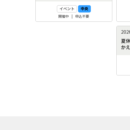
イベント
中央
開催中
申込
不要
202
夏
か