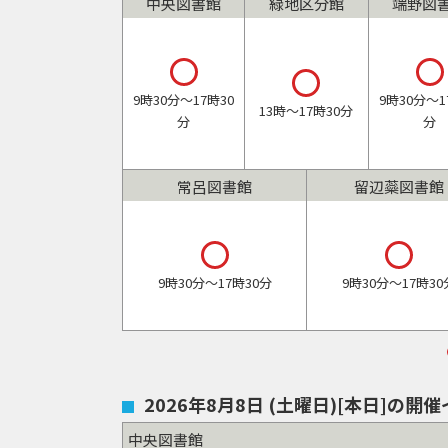
中央図書館
緑地区分館
端野図
市
ト
カ
ッ
レ
立
プ
へ
開館
開館
ン
9時30分～17時30
9時30分～1
開館
13時～17時30分
図
分
分
戻
ダ
る
ー
書
常呂図書館
留辺蘂図書館
館
開館
開館
9時30分～17時30分
9時30分～17時30
2026年8月8日
(土曜日)
[本日]
の開催
中央図書館