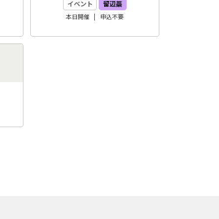
イベント
留辺蘂
本日開催
申込
不要