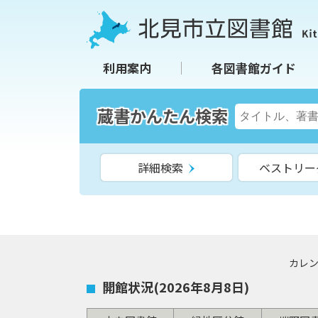
本
本
文
文
へ
へ
北見市立図書館
利用案内
各図書館ガイド
メ
戻
ニ
る
ュ
メ
蔵書かんたん検索
検
ー
ニ
索
へ
ュ
キ
詳細検索
ベストリー
ー
ー
へ
ワ
戻
ー
る
ド
北
ペ
図
カレ
ー
見
開館状況(
2026年8月8日
)
ジ
書
の
館