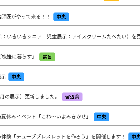
治師匠がやって来る！！
中央
示：いきいきシニア 児童展示：アイスクリームたべたい）を
ご機嫌に暮らす」
常呂
展示
中央
8月の展示）更新しました。
留辺蘂
館夏休みイベント「こわ～いよみきかせ」
中央
作体験「チューブブレスレットを作ろう」を開催します！
中