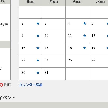
書館
日
月
火
水
曜日
曜日
曜日
曜日
前
前
前
前
月
月
月
月
2
2
2
2
日
イ
日
イ
日
イ
日
2
★
3
4
★
5
7時30
6
7
8
9
ベ
ベ
ベ
日
日
日
日
ン
ン
ン
日
イ
日
イ
日
イ
日
9
★
10
11
★
12
ト
ト
ト
ベ
ベ
ベ
あ
な
あ
ン
ン
ン
日
イ
日
イ
日
イ
日
16
★
17
18
★
19
り
し
り
ト
ト
ト
ベ
ベ
ベ
あ
な
あ
ン
ン
ン
日
イ
日
イ
日
イ
日
イ
23
★
24
25
26
り
し
り
ト
ト
ト
ベ
ベ
ベ
ベ
分
翌
翌
あ
な
あ
ン
ン
ン
ン
日
イ
日
イ
30
★
31
月
月
り
し
り
ト
ト
ト
ト
ベ
ベ
1
2
あ
な
な
な
ン
ン
開館
カレンダー詳細
日
日
り
し
し
し
ト
ト
あ
な
イベント
り
し