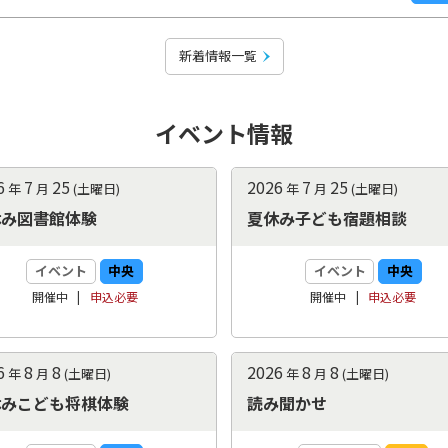
新着情報一覧
イベント情報
6
7
25
2026
7
25
年
月
(土曜日)
年
月
(土曜日)
休み図書館体験
夏休み子ども宿題相談
イベント
中央
イベント
中央
開催中
申込
必要
開催中
申込
必要
6
8
8
2026
8
8
年
月
(土曜日)
年
月
(土曜日)
休みこども将棋体験
読み聞かせ